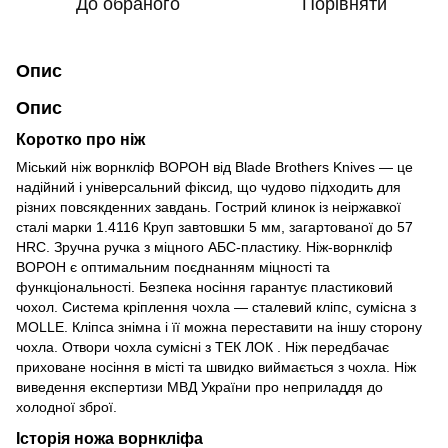
До обраного
Порівняти
Опис
Опис
Коротко про ніж
Міський ніж ворнкліф ВОРОН від Blade Brothers Knives — це
надійний і універсальний фіксид, що чудово підходить для
різних повсякденних завдань. Гострий клинок із неіржавкої
сталі марки 1.4116 Круп завтовшки 5 мм, загартованої до 57
HRC. Зручна ручка з міцного АБС-пластику. Ніж-ворнкліф
ВОРОН є оптимальним поєднанням міцності та
функціональності. Безпека носіння гарантує пластиковий
чохол. Система кріплення чохла — сталевий кліпс, сумісна з
MOLLE. Кліпса знімна і її можна переставити на іншу сторону
чохла. Отвори чохла сумісні з ТЕК ЛОК . Ніж передбачає
приховане носіння в місті та швидко виймається з чохла. Ніж
виведення експертизи МВД України про неприладдя до
холодної зброї.
Історія ножа ворнкліфа