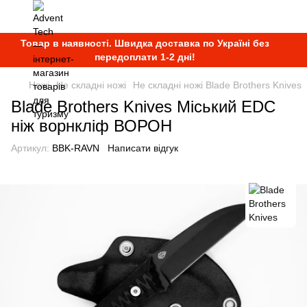
Товар в наявності. Швидка доставка по Україні без
передоплати 1-2 дні!
Ножі
Не складні ножі
Не складні ножі Blade Brothers Knives
Blade Brothers Knives Міський EDC
ніж ворнкліф ВОРОН
Артикул:
BBK-RAVN
Написати відгук