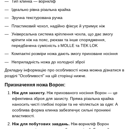
Тип клинка — ворнкліф
Ідеально рівна різальна крайка
Зручна текстурована ручка
Пластиковий чохол, надійно фіксує й утримує ніж
Універсальна система кріплення чохла, що дає змогу
кріпити ніж на пояс, рюкзак та інше спорядження,
передбачена сумісність з MOLLE та TEK LOK
Компактні розміри ножа дають змогу приховане носіння
Неприладність ножа до холодної зброї
Докладну інформацію про особливості ножа можна дізнатися в
розділі "Особливості" на цій сторінці нижче.
Призначення ножа Ворон:
Ніж для захисту.
Ніж прихованого носіння Ворон — це
ефективна зброя для захисту. Пряма різальна крайка
наносить чисті глибокі порізи та не чіпляється за одяг. А
особлива форма клинка забезпечує сильні проникні
властивості.
Ніж для побутових завдань.
Ніж-ворнкліф Ворон