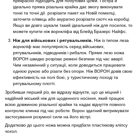
прекрасно підходить для побутових цілей. Гостра й
ідеально пряма різальна крайка дає змогу виконувати
тонкі та точні дії. розрізати пакет на Новій помилці,
заточити олівець або акуратно розрізати скотч на коробці.
Якщо ви довго шукали такий ідеальний ніж для посилок, то
можете купити ніж ворнкліфа від Блейд Бразерс Найфс.
Ніж для військових і рятувальників.
Ніж із типом леза
ворнкліф має популярність серед військових,
рятувальників, підводників і рибалок. Пряме лезо ножа
ВОРОН швидко розрізає ремені безпеки під час аварії.
Чим незамінний у ситуації, коли доводиться працювати
однією рукою або різати без опори. Ніж ВОРОН довів свою
ефективність на полі бою, у туристичному поході та
рятувальному плотті.
Зробивши перший різ, ви відразу відчуєте, що це міцний і
надійний міський ніж для щоденного носіння, який працює
всією довжиною різальної крайки та надає відчуття повного
контролю клинка під час роботи. Ворон здатний витримувати
застосування розумної сили на його вістрі.
Додатково до цього ножа можна придбати пластикову кліпсу
чохол.