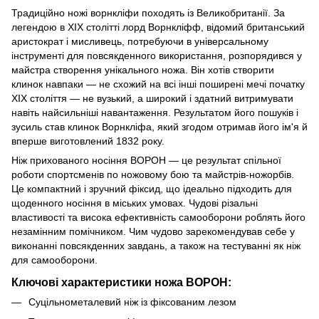
Традиційно ножі ворнкліфи походять із Великобританії. За
легендою в XIX столітті лорд Ворнкліфф, відомий британський
аристократ і мисливець, потребуючи в універсальному
інструменті для повсякденного використання, розпорядився у
майстра створення унікального ножа. Він хотів створити
клинок навпаки — не схожий на всі інші поширені мечі початку
XIX століття — не вузький, а широкий і здатний витримувати
навіть найсильніші навантаження. Результатом його пошуків і
зусиль став клинок Ворнкліфа, який згодом отримав його ім'я й
вперше виготовлений 1832 року.
Ніж прихованого носіння ВОРОН — це результат спільної
роботи спортсменів по ножовому бою та майстрів-ножорбів.
Це компактний і зручний фіксид, що ідеально підходить для
щоденного носіння в міських умовах. Чудові різальні
властивості та висока ефективність самооборони роблять його
незамінним помічником. Чим чудово зарекомендував себе у
виконанні повсякденних завдань, а також на тестуванні як ніж
для самооборони.
Ключові характеристики ножа ВОРОН:
Суцільнометалевий ніж із фіксованим лезом