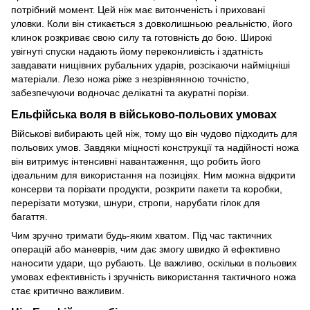
потрібний момент. Цей ніж має витонченість і приховані
уловки. Коли він стикається з довколишньою реальністю, його
клинок розкриває свою силу та готовність до бою. Широкі
увігнуті спуски надають йому переконливість і здатність
завдавати нищівних рубальних ударів, розсікаючи найміцніші
матеріали. Лезо ножа ріже з незрівнянною точністю,
забезпечуючи водночас делікатні та акуратні порізи.
Ельфійська воля в військово-польових умовах
Військові вибирають цей ніж, тому що він чудово підходить для
польових умов. Завдяки міцності конструкції та надійності ножа
він витримує інтенсивні навантаження, що робить його
ідеальним для використання на позиціях. Ним можна відкрити
консерви та порізати продукти, розкрити пакети та коробки,
перерізати мотузки, шнури, стропи, нарубати гілок для
багаття.
Чим зручно тримати будь-яким хватом. Під час тактичних
операцій або маневрів, чим дає змогу швидко й ефективно
наносити удари, що рубають. Це важливо, оскільки в польових
умовах ефективність і зручність використання тактичного ножа
стає критично важливим.