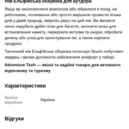
Ніж Ельфійська обіцянка для аутдора
Якщо ви захоплюєтеся кемпінгом або зібралися в похід, на
риболовлю, полювання або просто вирішили провести кілька
днів у дикій природі, зверніть увагу на цей ніж. Ви зможете
легко нарубати дрібні гілки для багаття, заточити кольї для
встановлення намету, перерізати мотузки та шнури, обробити
дичину або улов для приготування їжі, а також нарізати
продукти.
Тактичний ніж Ельфійська обіцянка полегшує безліч побутових
завдань і зможе допомогти забезпечити комфорт у таборі.
Adventure Tech — якісні та надійні товари для активного
відпочинку та туризму
Характеристики
Країна
Україна
виробник
Відгуки