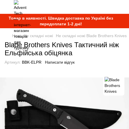
Товар в наявності. Швидка доставка по Україні без
передоплати 1-2 дні!
Ножі
Не складні ножі
Не складні ножі Blade Brothers Knives
Blade Brothers Knives Тактичний ніж
Ельфійська обіцянка
Артикул:
BBK-ELPR
Написати відгук