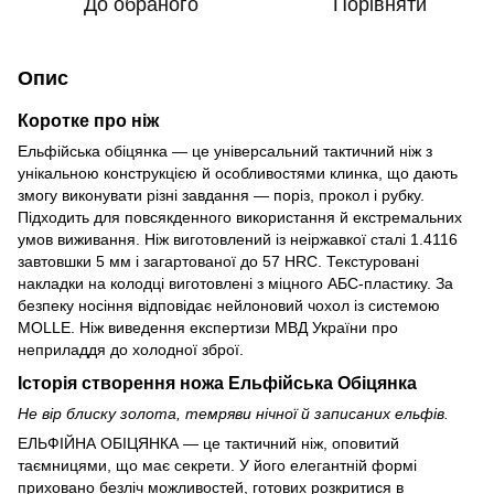
До обраного
Порівняти
Опис
Коротке про ніж
Ельфійська обіцянка — це універсальний тактичний ніж з
унікальною конструкцією й особливостями клинка, що дають
змогу виконувати різні завдання — поріз, прокол і рубку.
Підходить для повсякденного використання й екстремальних
умов виживання. Ніж виготовлений із неіржавкої сталі 1.4116
завтовшки 5 мм і загартованої до 57 HRC. Текстуровані
накладки на колодці виготовлені з міцного АБС-пластику. За
безпеку носіння відповідає нейлоновий чохол із системою
MOLLE. Ніж виведення експертизи МВД України про
неприладдя до холодної зброї.
Історія створення ножа Ельфійська Обіцянка
Не вір блиску золота, темряви нічної й записаних ельфів.
ЕЛЬФІЙНА ОБІЦЯНКА — це тактичний ніж, оповитий
таємницями, що має секрети. У його елегантній формі
приховано безліч можливостей, готових розкритися в