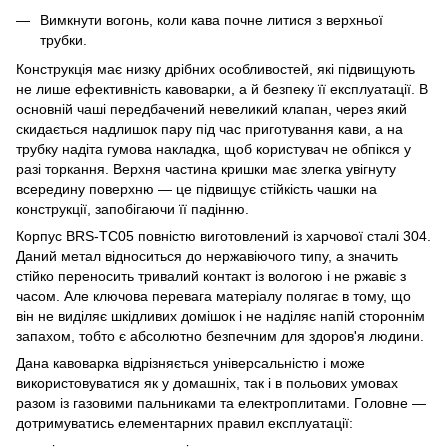
Вимкнути вогонь, коли кава почне литися з верхньої
трубки.
Конструкція має низку дрібних особливостей, які підвищують
не лише ефективність кавоварки, а й безпеку її експлуатації. В
основній чаші передбачений невеликий клапан, через який
скидається надлишок пару під час приготування кави, а на
трубку надіта гумова накладка, щоб користувач не обпікся у
разі торкання. Верхня частина кришки має злегка увігнуту
всередину поверхню — це підвищує стійкість чашки на
конструкції, запобігаючи її падінню.
Корпус BRS-TC05 повністю виготовлений із харчової сталі 304.
Даний метал відноситься до нержавіючого типу, а значить
стійко переносить тривалий контакт із вологою і не ржавіє з
часом. Але ключова перевага матеріалу полягає в тому, що
він не виділяє шкідливих домішок і не наділяє напій стороннім
запахом, тобто є абсолютно безпечним для здоров'я людини.
Дана кавоварка відрізняється універсальністю і може
використовуватися як у домашніх, так і в польових умовах
разом із газовими пальниками та електроплитами. Головне —
дотримуватись елементарних правил експлуатації: