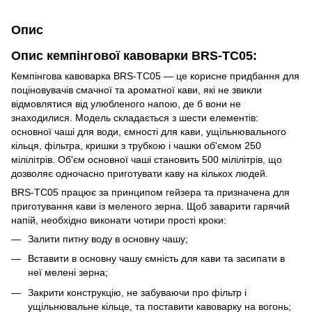
Опис
Опис кемпінгової кавоварки BRS-TC05:
Кемпінгова кавоварка BRS-TC05 — це корисне придбання для
поціновувачів смачної та ароматної кави, які не звикли
відмовлятися від улюбленого напою, де б вони не
знаходилися. Модель складається з шести елементів:
основної чаші для води, ємності для кави, ущільнювального
кільця, фільтра, кришки з трубкою і чашки об'ємом 250
мілілітрів. Об'єм основної чаші становить 500 мілілітрів, що
дозволяє одночасно приготувати каву на кількох людей.
BRS-TC05 працює за принципом гейзера та призначена для
приготування кави із меленого зерна. Щоб заварити гарячий
напій, необхідно виконати чотири прості кроки:
Залити питну воду в основну чашу;
Вставити в основну чашу ємність для кави та засипати в
неї мелені зерна;
Закрити конструкцію, не забуваючи про фільтр і
ущільнювальне кільце, та поставити кавоварку на вогонь;