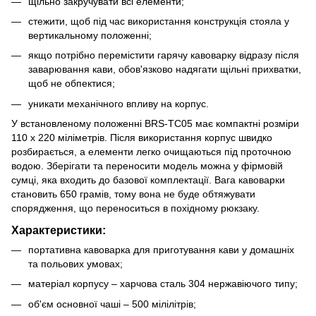
щільно закручувати всі елементи;
стежити, щоб під час використання конструкція стояла у
вертикальному положенні;
якщо потрібно перемістити гарячу кавоварку відразу після
заварювання кави, обов'язково надягати щільні прихватки,
щоб не обпектися;
уникати механічного впливу на корпус.
У встановленому положенні BRS-TC05 має компактні розміри
110 x 220 міліметрів. Після використання корпус швидко
розбирається, а елементи легко очищаються під проточною
водою. Зберігати та переносити модель можна у фірмовій
сумці, яка входить до базової комплектації. Вага кавоварки
становить 650 грамів, тому вона не буде обтяжувати
спорядження, що переноситься в похідному рюкзаку.
Характеристики:
портативна кавоварка для приготування кави у домашніх
та польових умовах;
матеріал корпусу – харчова сталь 304 нержавіючого типу;
об'єм основної чаші – 500 мілілітрів;