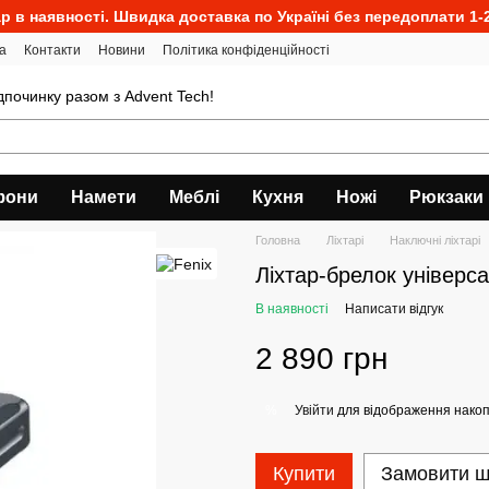
р в наявності. Швидка доставка по Україні без передоплати 1-2
а
Контакти
Новини
Політика конфіденційності
ідпочинку разом з Advent Tech!
фони
Намети
Меблі
Кухня
Ножі
Рюкзаки
Головна
Ліхтарі
Наключні ліхтарі
Ліхтар-брелок універс
В наявності
Написати відгук
2 890 грн
Увійти
для відображення накоп
%
Купити
Замовити 