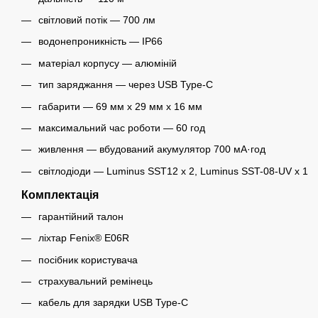
світловий потік — 700 лм
водонепроникність — IP66
матеріал корпусу — алюміній
тип заряджання — через USB Type-C
габарити — 69 мм х 29 мм х 16 мм
максимальний час роботи — 60 год
живлення — вбудований акумулятор 700 мА·год
світлодіоди — Luminus SST12 х 2, Luminus SST-08-UV х 1
Комплектація
гарантійний талон
ліхтар Fenix® E06R
посібник користувача
страхувальний ремінець
кабель для зарядки USB Type-C