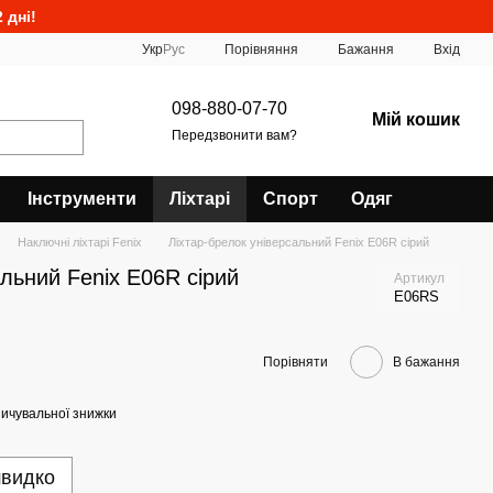
 дні!
Порівняння
Укр
Рус
Бажання
Вхід
098-880-07-70
Мій кошик
Передзвонити вам?
Інструменти
Ліхтарі
Спорт
Одяг
Наключні ліхтарі Fenix
Ліхтар-брелок універсальний Fenix E06R сірий
альний Fenix E06R сірий
Артикул
E06RS
Порівняти
В бажання
ичувальної знижки
швидко