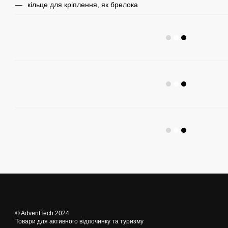
кільце для кріплення, як брелока
© AdventTech 2024
Товари для активного відпочинку та туризму