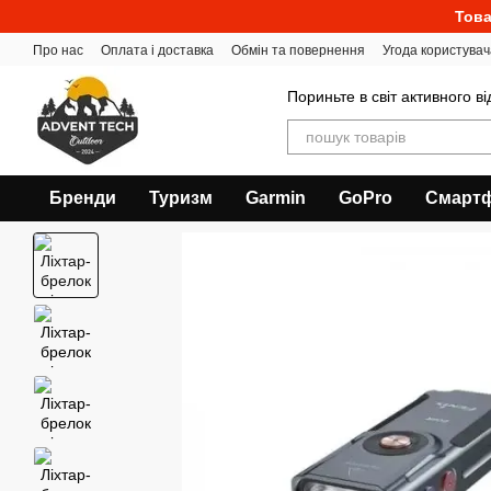
Перейти до основного контенту
Това
Про нас
Оплата і доставка
Обмін та повернення
Угода користувач
Пориньте в світ активного в
Бренди
Туризм
Garmin
GoPro
Смарт