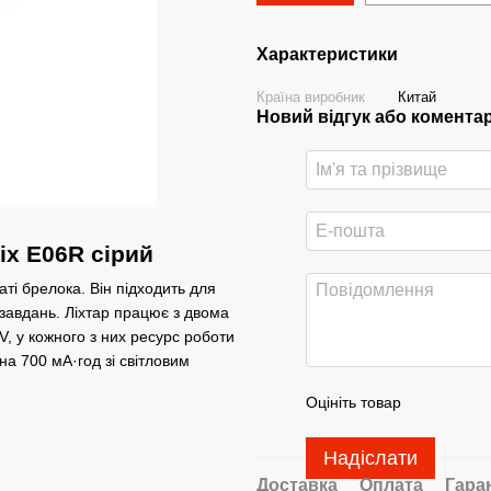
Характеристики
Країна виробник
Китай
Новий відгук або комента
ix E06R сірий
ті брелока. Він підходить для
завдань. Ліхтар працює з двома
, у кожного з них ресурс роботи
а 700 мА·год зі світловим
Оцініть товар
Надіслати
Доставка
Оплата
Гара