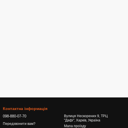
Контактна інформація
098-880-07-70
Вулиця Нескорених 9, ТРЦ
"Дафі", Харків, Україна
Передзвонити вам?
Мапа проїзду