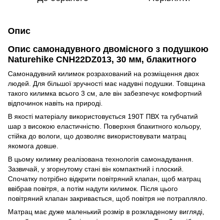
Опис
Опис самонадувного двомісного з подушкою
Naturehike CNH22DZ013, 30 мм, блакитного
Самонадувний килимок розрахований на розміщення двох
людей. Для більшої зручності має надувні подушки. Товщина
такого килимка всього 3 см, але він забезпечує комфортний
відпочинок навіть на природі.
В якості матеріалу використовується 190T ПВХ та губчатий
шар з високою еластичністю. Поверхня блакитного кольору,
стійка до вологи, що дозволяє використовувати матрац
якомога довше.
В цьому килимку реалізована технологія самонадування.
Зазвичай, у згорнутому стані він компактний і плоский.
Спочатку потрібно відкрити повітряний клапан, щоб матрац
ввібрав повітря, а потім надути килимок. Після цього
повітряний клапан закривається, щоб повітря не потрапляло.
Матрац має дуже маленький розмір в розкладеному вигляді,