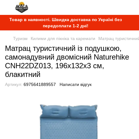
Товар в наявності. Швидка доставка по Україні без
передоплати 1-2 дні!
Туризм
Килими для пікніка та каремати
Матрац туристичний
Матрац туристичний із подушкою,
самонадувний двомісний Naturehike
CNH22DZ013, 196x132x3 см,
блакитний
Артикул:
6975641889557
Написати відгук