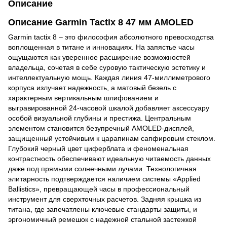
Описание
Описание Garmin Tactix 8 47 мм AMOLED
Garmin tactix 8 – это философия абсолютного превосходства
воплощенная в титане и инновациях. На запястье часы
ощущаются как уверенное расширение возможностей
владельца, сочетая в себе суровую тактическую эстетику и
интеллектуальную мощь. Каждая линия 47-миллиметрового
корпуса излучает надежность, а матовый безель с
характерным вертикальным шлифованием и
выгравированной 24-часовой шкалой добавляет аксессуару
особой визуальной глубины и престижа. Центральным
элементом становится безупречный AMOLED-дисплей,
защищенный устойчивым к царапинам сапфировым стеклом.
Глубокий черный цвет циферблата и феноменальная
контрастность обеспечивают идеальную читаемость данных
даже под прямыми солнечными лучами. Технологичная
элитарность подтверждается наличием системы «Applied
Ballistics», превращающей часы в профессиональный
инструмент для сверхточных расчетов. Задняя крышка из
титана, где запечатлены ключевые стандарты защиты, и
эргономичный ремешок с надежной стальной застежкой