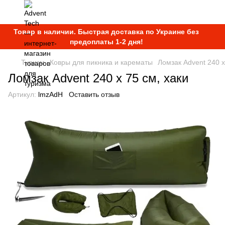
Товар в наличии. Быстрая доставка по Украине без
предоплаты 1-2 дня!
Туризм
Ковры для пикника и карематы
Ломзак Advent 240 х
Ломзак Advent 240 х 75 см, хаки
Артикул:
lmzAdH
Оставить отзыв