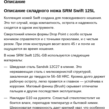
Описание
Описание складного ножа SRM Swift 125L
Коллекция ножей Swift создана для повседневного ношения.
Это тот случай, когда компактность, острота и надежность
сходятся в одном инструменте.
Сверхтонкий клинок формы Drop Point с особо острым
кончиком справляется и с точными проколами, и с чистым
резом. При этом конструкция весит всего 45 г и почти не
ощущается во время ношения.
В ноже SRM Swift 125L-GB используются следующие
материалы:
Шведская сталь Sandvik 12C27 в клинке. Это
нержавеющая сталь с мелкозернистой структурой,
закаленная до твердости 56–58 HRC. Кромка долго держит
рабочую остроту, легко правится и главное — устойчива к
коррозии. Матовый финиш (Brush) скрывает отпечатки
пальцев и другие последствия эксплуатации.
Накладки G10 на рукояти. Слоистый стеклотекстолит не
боится влаги, перепадов температур и бытовой химии.
Шероховатая поверхность дает крепкий хват, что особенно