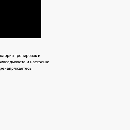
история тренировок и
рикладываете и насколько
еренапряжаетесь.