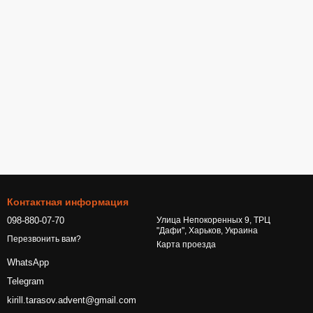
Контактная информация
098-880-07-70
Улица Непокоренных 9, ТРЦ
"Дафи", Харьков, Украина
Перезвонить вам?
Карта проезда
WhatsApp
Telegram
kirill.tarasov.advent@gmail.com