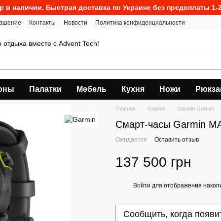
р в наличии. Быстрая доставка по Украине без предоплаты 1-2
лашение
Контакты
Новости
Политика конфиденциальности
о отдыха вместе с Advent Tech!
оны
Палатки
Мебель
Кухня
Ножи
Рюкза
Главная
Garmin
Garmin Garmin
Смарт-часы Garmin MA
Ожидается
Оставить отзыв
137 500 грн
Войти
для отображения накопи
%
Сообщить, когда появи