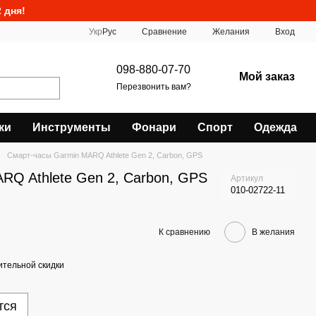
 дня!
Сравнение
Укр
Рус
Желания
Вход
098-880-07-70
Мой заказ
Перезвонить вам?
ки
Инструменты
Фонари
Спорт
Одежда
Смарт-часы Garmin MARQ Athlete Gen 2, Carbon, GPS
RQ Athlete Gen 2, Carbon, GPS
Артикул
010-02722-11
К сравнению
В желания
тельной скидки
тся