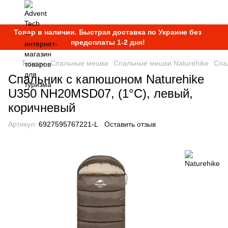
Товар в наличии. Быстрая доставка по Украине без
предоплаты 1-2 дня!
Туризм
Спальные мешки
Спальные мешки Naturehike
Спа
Спальник с капюшоном Naturehike
U350 NH20MSD07, (1°C), левый,
коричневый
Артикул:
6927595767221-L
Оставить отзыв