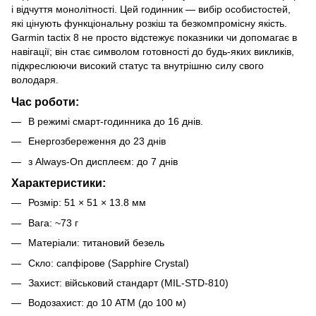
і відчуття монолітності. Цей годинник — вибір особистостей,
які цінують функціональну розкіш та безкомпромісну якість.
Garmin tactix 8 не просто відстежує показники чи допомагає в
навігації; він стає символом готовності до будь-яких викликів,
підкреслюючи високий статус та внутрішню силу свого
володаря.
Час роботи:
В режимі смарт-годинника до 16 днів.
Енергозбереження до 23 днів
з Always-On дисплеєм: до 7 днів
Характеристики:
Розмір: 51 × 51 × 13.8 мм
Вага: ~73 г
Матеріали: титановий безель
Скло: сапфірове (Sapphire Crystal)
Захист: військовий стандарт (MIL-STD-810)
Водозахист: до 10 ATM (до 100 м)