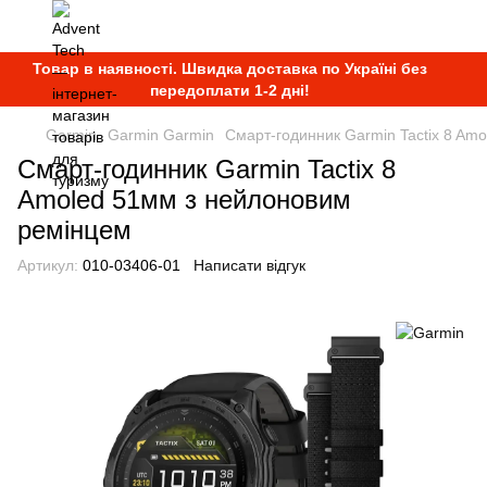
Товар в наявності. Швидка доставка по Україні без
передоплати 1-2 дні!
Garmin
Garmin Garmin
Смарт-годинник Garmin Tactix 8 Am
Смарт-годинник Garmin Tactix 8
Amoled 51мм з нейлоновим
ремінцем
Артикул:
010-03406-01
Написати відгук