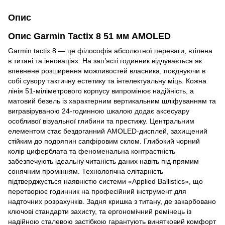
Опис
Опис Garmin Tactix 8 51 мм AMOLED
Garmin tactix 8 — це філософія абсолютної переваги, втілена
в титані та інноваціях. На зап’ясті годинник відчувається як
впевнене розширення можливостей власника, поєднуючи в
собі сувору тактичну естетику та інтелектуальну міць. Кожна
лінія 51-міліметрового корпусу випромінює надійність, а
матовий безель із характерним вертикальним шліфуванням та
вигравіруваною 24-годинною шкалою додає аксесуару
особливої візуальної глибини та престижу. Центральним
елементом стає бездоганний AMOLED-дисплей, захищений
стійким до подряпин сапфіровим склом. Глибокий чорний
колір циферблата та феноменальна контрастність
забезпечують ідеальну читаність даних навіть під прямим
сонячним промінням. Технологічна елітарність
підтверджується наявністю системи «Applied Ballistics», що
перетворює годинник на професійний інструмент для
надточних розрахунків. Задня кришка з титану, де закарбовано
ключові стандарти захисту, та ергономічний ремінець із
надійною сталевою застібкою гарантують винятковий комфорт