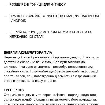
РОЗШИРЕНІ ФУНКЦІЇ ДЛЯ ФІТНЕСУ
ПРАЦЮЄ З GARMIN CONNECT НА СМАРТФОНАХ IPHONE
І ANDROID
ЛЕГКИЙ КОРПУС ДІАМЕТРОМ 41 ММ З БЕЗЕЛЕМ ІЗ
НЕРЖАВІЮЧОЇ СТАЛІ
ЕНЕРГІЯ АКУМУЛЯТОРА ТІЛА
Переглядайте свій рівень енергії протягом дня, щоб знати, чи
достатньо енергійне ваше тіло, щоб бути готовим до
активності, чи воно виснажене і потребує поповнення сил
спокійним сном. І отримайте ще більше деталей і інформації
про те, як сон, сон, повсякденна діяльність і екстремальний
стрес впливають на вашу енергію.
ТРЕНЕР СНУ
Отримайте оцінку сну та персоналізовані поради щодо того,
скільки вам потрібно спати та як ви можете його покращити.
Крім того, відстежуйте різні етапи сну та денного сну, а також