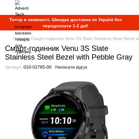
Товар в наявності. Швидка доставка по Україні без
передоплати 1-2 дні!
Garmin
Смарт-годинник Venu 3S Slate Stainless Steel Bezel w
Смарт-годинник Venu 3S Slate
Stainless Steel Bezel with Pebble Gray
Артикул:
010-02785-00
Написати відгук