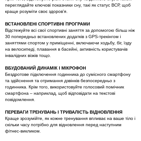
переглядайте ключові показники сну, такі як статус ВСР, щоб
краще розуміти своє здоров'я.
ВСТАНОВЛЕНІ СПОРТИВНІ ПРОГРАМИ
Відстежуйте всі свої спортивні заняття за допомогою більш ніж
30 попередньо встановлених додатків з GPS-трекінгом і
заняттями спортом у приміщенні, включаючи ходьбу, біг, їзду
на велосипеді, плавання в басейні, активність користувачів
інвалідних візків тощо.
ВБУДОВАНИЙ ДИНАМІК І МІКРОФОН
Бездротове підключення годинника до сумісного смартфону
та здійснення та отримання дзвінків безпосередньо з
годинника. Крім того, використовуйте голосовий помічник
смартфона – наприклад, щоб відповідати на текстові
повідомлення.
ПЕРЕВАГИ ТРЕНУВАНЬ І ТРИВАЛІСТЬ ВІДНОВЛЕННЯ
Краще зрозумійте, як кожне тренування впливає на ваше тіло і
скільки часу потрібно для відновлення перед наступним
фітнес-викликом.