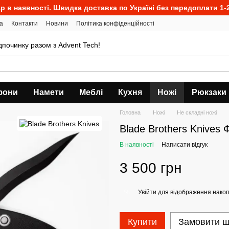
р в наявності. Швидка доставка по Україні без передоплати 1-2
а
Контакти
Новини
Політика конфіденційності
ідпочинку разом з Advent Tech!
фони
Намети
Меблі
Кухня
Ножі
Рюкзаки
Головна
Ножі
Не складні ножі
Blade Brothers Knives
В наявності
Написати відгук
3 500 грн
Увійти
для відображення накоп
%
Купити
Замовити 