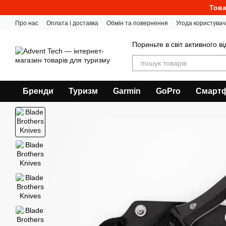
Перейти до основного контенту
Това
Про нас
Оплата і доставка
Обмін та повернення
Угода користувач
Пориньте в світ активного в
Бренди
Туризм
Garmin
GoPro
Смарт