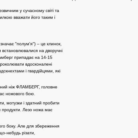
звичним у сучасному світі та
илкою вважати його таким і
начає "полум'я") – це клинок,
ки встановлювалися на дворучні
амберг припадає на 14-15
 проколювати вдосконалені
ндскнехтами і гвардійцями, які
ичний ніж ФЛАМБЕРГ, головне
час ножового бою.
ти, мотузки і здатний пробити
ти продукти. Лезо ножа має
ного боку. Але для збереження
що-небудь різати,