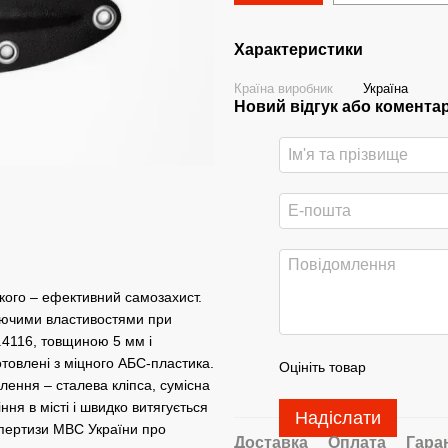
Характеристики
Країна виробник
Україна
Новий відгук або комента
якого – ефективний самозахист.
аючими властивостями при
1.4116, товщиною 5 мм і
отовлені з міцного АБС-пластика.
Оцініть товар
лення – сталева кліпса, сумісна
ня в місті і швидко витягується
Надіслати
спертизи МВС України про
Доставка
Оплата
Гара