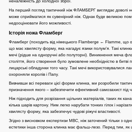
неналежність до холодної зброї.
На перший погляд тактичний ніж ФЛАМБЕРГ виглядає доволі не
може сприйматися як сувенірний ніж. Однак буде великою пом
недооцінювати його можливості.
Історія ножа Фламберг
Фламберг (походить від німецького Flamberge ← Flamme, що оз
що має хвилясту форму, яка нагадує язики полум'я. Такі клин
мечі (рідше на одноручні або полуторні). Виникнення меча фл
століття, його створення було зумовлене необхідністю в битві
лицарські обладунки того часу. Такі мечі використовувалися ла
охороняли королів і Папу.
Вивчивши всі переваги цієї форми клинка, ми розробили такт
призначення якого – забезпечити ефективний самозахист під 
Ніж підходить для розрізання щільних матеріалів, таких як кана
кілька шарів картону. Ним легко нарубати тонких гілок і наріза
хвилясту форму, яка забезпечує чудові ріжучі властивості.
Згідно з висновком експертизи МВС, ніж заточений тільки з од
естетики інша сторона клинка має фальш-лезо. Перед тим, як 