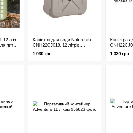
 12 л із
Каністра для води Naturehike
Каністра д
ля питної
CNH22CJ018, 12 літрів,
CNH22CJ018
коричнева
зелена
1 030 грн
1 330 грн