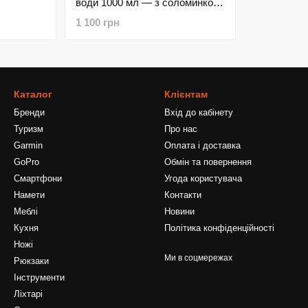
води 1000 мл — з соломинкою
мно-
та ручкою
1 100 грн
Каталог
Клієнтам
Бренди
Вхід до кабінету
Туризм
Про нас
Garmin
Оплата і доставка
GoPro
Обмін та повернення
Смартфони
Угода користувача
Намети
Контакти
Меблі
Новини
Кухня
Політика конфіденційності
Ножі
Ми в соцмережах
Рюкзаки
Інструменти
Ліхтарі