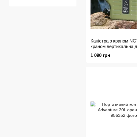
Каністра з краном NGT
краном вертикальна д
води
1 090 грн