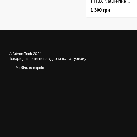
з ПВХ Naturehike
CNH22SN002, 20л, те
1 300 грн
зелений
© AdventTech 2024
Товари для активного відпочинку та туризму
Мобільна версія