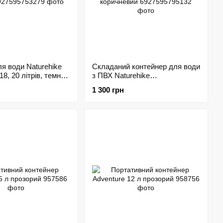
ля води Naturehike
Складаний контейнер для води
, 20 літрів, темно-
з ПВХ Naturehike
CNH22SN002, 20л, світло-
1 300 грн
коричневий