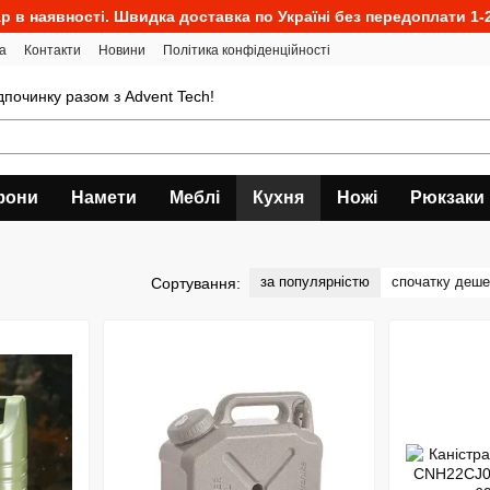
р в наявності. Швидка доставка по Україні без передоплати 1-2
а
Контакти
Новини
Політика конфіденційності
ідпочинку разом з Advent Tech!
фони
Намети
Меблі
Кухня
Ножі
Рюкзаки
за популярністю
спочатку деш
Сортування: