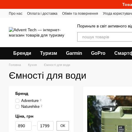
Перейти до основного контенту
Това
Про нас
Оплата і доставка
Обмін та повернення
Угода користувач
Пориньте в світ активного в
Бренди
Туризм
Garmin
GoPro
Смарт
Головна
Кухня
Ємності для води
Ємності для води
Бренд
Adventure
2
Naturehike
2
Ціна, грн
Від Ціна, грн
До Ціна, грн
ОК