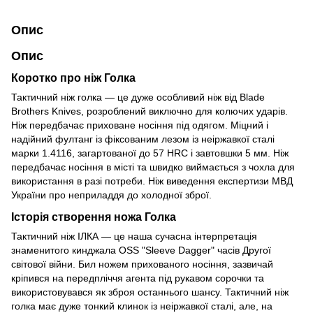
Опис
Опис
Коротко про ніж Голка
Тактичний ніж голка — це дуже особливий ніж від Blade
Brothers Knives, розроблений виключно для колючих ударів.
Ніж передбачає приховане носіння під одягом. Міцний і
надійний фултанг із фіксованим лезом із неіржавкої сталі
марки 1.4116, загартованої до 57 HRC і завтовшки 5 мм. Ніж
передбачає носіння в місті та швидко виймається з чохла для
використання в разі потреби. Ніж виведення експертизи МВД
України про неприладдя до холодної зброї.
Історія створення ножа Голка
Тактичний ніж ІЛКА — це наша сучасна інтерпретація
знаменитого кинджала OSS "Sleeve Dagger" часів Другої
світової війни. Бил ножем прихованого носіння, зазвичай
кріпився на передпліччя агента під рукавом сорочки та
використовувався як зброя останнього шансу. Тактичний ніж
голка має дуже тонкий клинок із неіржавкої сталі, але, на