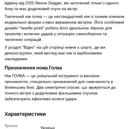
відміну від OSS Sleeve Dagger, він заточений тільки з одного
боку та має додатковий спуск на вістрі.
Тактичний ніж голка — це нестандартний ніж із тонким клинком
кінджальної форми з явно вираженим вістрям. Його особливий
дизайн "needle point" робить його ідеальною зброєю для
проколів і колючих ударів у ситуаціях самооборони та
тактичних операцій.
У розділі "Відео" на цій сторінці нижче є шортс, де ми
демонструємо, який вигляд має ніж із карбоновими
накладками.
Призначення ножа Голка
Ніж ГОЛКА — це унікальний інструмент із високою
проникністю, спеціально призначений для самозахисту в
ближньому бою. Два симетричні спуски, що звужуються до
тонкого вістря з додатковим фальшивим спуском
забезпечують ефективні колючі удари.
Характеристики
Країна
Україна