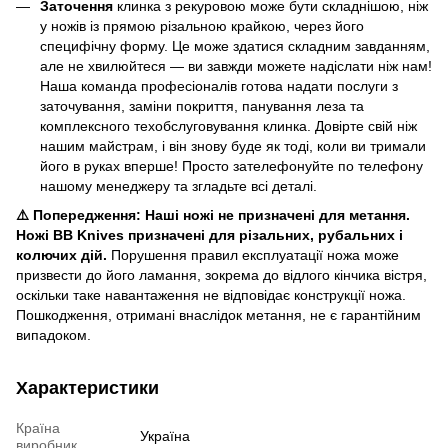
Заточення
клинка з рекуровою може бути складнішою, ніж
у ножів із прямою різальною крайкою, через його
специфічну форму. Це може здатися складним завданням,
але не хвилюйтеся — ви завжди можете надіслати ніж нам!
Наша команда професіоналів готова надати послуги з
заточування, заміни покриття, панування леза та
комплексного техобслуговування клинка. Довірте свій ніж
нашим майстрам, і він знову буде як тоді, коли ви тримали
його в руках вперше! Просто зателефонуйте по телефону
нашому менеджеру та згладьте всі деталі.
⚠️ Попередження:
Наші ножі не призначені для метання.
Ножі BB Knives призначені для різальних, рубальних і
колючих дій.
Порушення правил експлуатації ножа може
призвести до його ламання, зокрема до відлого кінчика вістря,
оскільки таке навантаження не відповідає конструкції ножа.
Пошкодження, отримані внаслідок метання, не є гарантійним
випадоком.
Характеристики
Країна
Україна
виробник