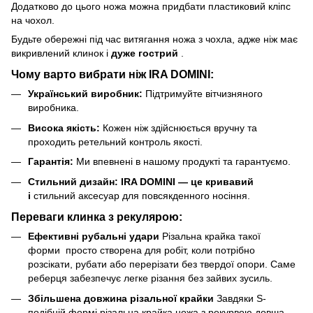
Додатково до цього ножа можна придбати пластиковий кліпс
на чохол.
Будьте обережні під час витягання ножа з чохла, адже ніж має
викривлений клинок і
дуже гострий
.
Чому варто вибрати ніж IRA DOMINI:
Український виробник:
Підтримуйте вітчизняного
виробника.
Висока якість:
Кожен ніж здійснюється вручну та
проходить ретельний контроль якості.
Гарантія:
Ми впевнені в нашому продукті та гарантуємо.
Стильний дизайн: IRA DOMINI — це кривавий
і
стильний аксесуар для повсякденного носіння.
Переваги клинка з рекулярою:
Ефективні рубальні удари
Різальна крайка такої
форми просто створена для робіт, коли потрібно
розсікати, рубати або перерізати без твердої опори. Саме
реберця забезпечує легке різання без зайвих зусиль.
Збільшена довжина різальної крайки
Завдяки S-
подібній формі різальна крайка ножа з рекурвою довша,