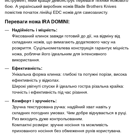
інструмент, який краще демонструє переваги техніки ножового
бою. А український виробник ножів Blade Brothers Knives
помістив початок лінійці EDC ножів для самозахисту.
Переваги ножа IRA DOMINI:
Надійність і міцність:
Фіксований клинок завжди готовий до дії, на відміну від
складаних ножів, що вимагають додаткового часу на
розкриття. Суцільнометалева конструкція гарантує міцність
ножа, роблячи його ідеальним для інтенсивного
використання.
Ефективність:
Унікальна форма клинка: глибокі та потужні порізи, висока
ефективність у відколах.
Широкі увігнуті спуски й ідеально гостра різальна крайка:
точність і ефективність під час різання.
Комфорт і зручність:
Зручна текстурована ручка: надійний хват навіть у
складних погодних умовах. Чим добре відчувається в руці.
Риз виходить дуже контрольованим.
Компактні розміри: зручне носіння та можливість
прихованого носіння без обмеження рухів користувача.