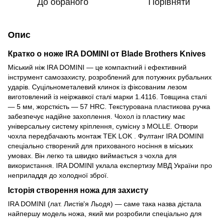
До обраного
Порівняти
Опис
Кратко о ноже IRA DOMINI от Blade Brothers Knives
Міський ніж IRA DOMINI — це компактний і ефективний
інструмент самозахисту, розроблений для потужних рубальних
ударів. Суцільнометалевий клинок із фіксованим лезом
виготовлений із неіржавкої сталі марки 1.4116. Товщина сталі
— 5 мм, жорсткість — 57 HRC. Текстурована пластикова ручка
забезпечує надійне захоплення. Чохол із пластику має
універсальну систему кріплення, сумісну з MOLLE. Отвори
чохла передбачають монтаж TEK LOK . Фултанг IRA DOMINI
спеціально створений для прихованого носіння в міських
умовах. Він легко та швидко виймається з чохла для
використання. IRA DOMINI уклала експертизу МВД України про
неприладдя до холодної зброї.
Історія створення ножа для захисту
IRA DOMINI (лат. Листів'я Льодя) — саме така назва дістала
найпершу модель ножа, який ми розробили спеціально для