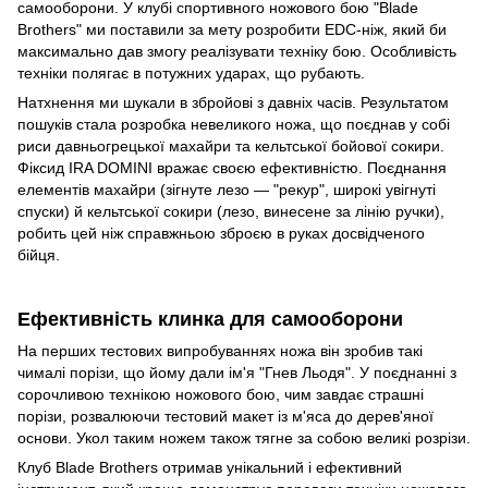
самооборони. У клубі спортивного ножового бою "Blade
Brothers" ми поставили за мету розробити EDC-ніж, який би
максимально дав змогу реалізувати техніку бою. Особливість
техніки полягає в потужних ударах, що рубають.
Натхнення ми шукали в збройові з давніх часів. Результатом
пошуків стала розробка невеликого ножа, що поєднав у собі
риси давньогрецької махайри та кельтської бойової сокири.
Фіксид IRA DOMINI вражає своєю ефективністю. Поєднання
елементів махайри (зігнуте лезо — "рекур", широкі увігнуті
спуски) й кельтської сокири (лезо, винесене за лінію ручки),
робить цей ніж справжньою зброєю в руках досвідченого
бійця.
Ефективність клинка для самооборони
На перших тестових випробуваннях ножа він зробив такі
чималі порізи, що йому дали ім'я "Гнев Льодя". У поєднанні з
сорочливою технікою ножового бою, чим завдає страшні
порізи, розвалюючи тестовий макет із м'яса до дерев'яної
основи. Укол таким ножем також тягне за собою великі розрізи.
Клуб Blade Brothers отримав унікальний і ефективний