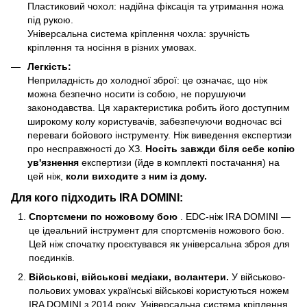
Пластиковий чохол: надійна фіксація та утримання ножа
під рукою.
Універсальна система кріплення чохла: зручність
кріплення та носіння в різних умовах.
Легкість:
Неприладність до холодної зброї: це означає, що ніж
можна безпечно носити із собою, не порушуючи
законодавства. Ця характеристика робить його доступним
широкому колу користувачів, забезпечуючи водночас всі
переваги бойового інструменту. Ніж виведення експертизи
про несправжності до ХЗ.
Носіть завжди біля себе копію
ув'язнення
експертизи (йде в комплекті постачання) на
цей ніж,
коли виходите з ним із дому.
Для кого підходить IRA DOMINI:
Спортсмени по ножовому бою
. EDC-ніж IRA DOMINI —
це ідеальний інструмент для спортсменів ножового бою.
Цей ніж спочатку проєктувався як універсальна зброя для
поєдинків.
Військові, військові медіаки, волантери.
У військово-
польових умовах українські військові користуються ножем
IRA DOMINI з 2014 року. Універсальна система кріплення