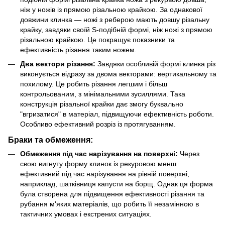
ніж у ножів із прямою різальною крайкою. За однакової
довжини клинка — ножі з реберою мають довшу різальну
крайку, завдяки своїй S-подібній формі, ніж ножі з прямою
різальною крайкою. Це покращує показники та
ефективність різання таким ножем.
Два вектори різання:
Завдяки особливій формі клинка різ
виконується відразу за двома векторами: вертикальному та
похилому. Це робить різання легшим і більш
контрольованим, з мінімальними зусиллями. Така
конструкція різальної крайки дає змогу буквально
"вгризатися" в матеріал, підвищуючи ефективність роботи.
Особливо ефективний розріз із протягуванням.
Браки та обмеження:
Обмеження під час нарізування на поверхні:
Через
свою вигнуту форму клинок із рекуровою менш
ефективний під час нарізування на рівній поверхні,
наприклад, шатківниця капусти на борщ. Однак ця форма
була створена для підвищення ефективності різання та
рубання м'яких матеріалів, що робить її незамінною в
тактичних умовах і екстрених ситуаціях.