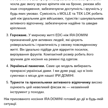
чохла дає змогу зручно кріпити ніж на броню, рюкзак або
інше спорядження, забезпечуючи доступність і зручність у
будь-яких умовах. Сумісність з MOLLE та TEK LOK робить
цей ніж ідеальним для військових, туристів і шанувальників
активного відпочинку, забезпечуючи надійне та швидке
кріплення.
Горожанє.
У мирному житті EDC-ніж IRA DOMINI
призначений для активних людей, які цінують
універсальність і практичність у своєму повсякденному
житті. Він ідеально підійде для відкриття посилок,
вирізування фруктів. Компактний розмір робить його
зручним для носіння на ремені під одягом.
Українські панночки.
Саме цю модель вибирають
прекрасні українські дами. І ми дуже раді, що в їхніх
сумочках є місце для нашої ІРИ ДОМІНІ.
Туристи та прихильники активного відпочинку
високо
оцінюють цей невеликий фіксаж як — незамінний
інструмент у походах.
Ніж прихованого носіння IRA DOMINI готовий до дії в будь-якій
ситуації.