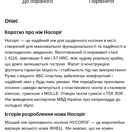
До обраного
Порівняти
Опис
Коротко про ніж Носоріг
Носоріг — це надійний ніж для щоденного носіння в місті,
створений для максимальної функціональності та надійності в
повсякденних завданнях. Виготовлений із неіржавкої сталі
1.4116, завтовшки 5 мм і 57 HRC, має чудову різальну крайку,
що довго залишається гострою. Фіксит із конструкцією
фултанга гарантує міцність і стабільність під час використання.
Ручка з міцного АБС-пластику забезпечує комфортний і
надійний хват у будь-яких умовах. Ніж передбачає приховане
носіння і швидко витягується з пластикового чохла зі сталевою
кліпсою, сумісною з MOLLE. Отвори чохла сумісні з ТЕК ЛОК .
Ніж виведення експертизи МВД України про неприладдя до
холодної зброї.
Історія розроблення ножа Носоріг
Міський ніж прихованого носіння НУСОРОГ — це миролюбна
варіація міського ножа ЖНЕЦ . Ми знаємо, що не кожен