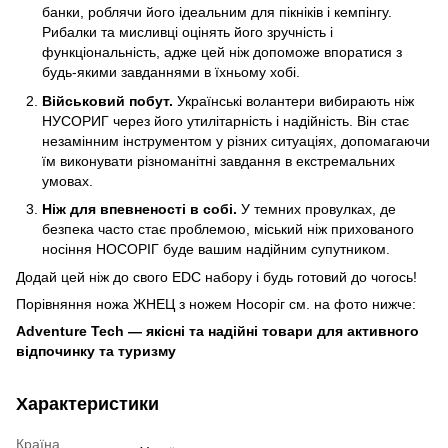
банки, роблячи його ідеальним для пікніків і кемпінгу.
Рибалки та мисливці оцінять його зручність і
функціональність, адже цей ніж допоможе впоратися з
будь-якими завданнями в їхньому хобі.
Військовий побут.
Українські волантери вибирають ніж
НУСОРИГ через його утилітарність і надійність. Він стає
незамінним інструментом у різних ситуаціях, допомагаючи
їм виконувати різноманітні завдання в екстремальних
умовах.
Ніж для впевненості в собі.
У темних провулках, де
безпека часто стає проблемою, міський ніж прихованого
носіння НОСОРІГ буде вашим надійним супутником.
Додай цей ніж до свого EDC набору і будь готовий до чогось!
Порівняння ножа ЖНЕЦ з ножем Носоріг см. на фото нижче:
Adventure Tech — якісні та надійні товари для активного
відпочинку та туризму
Характеристики
Країна