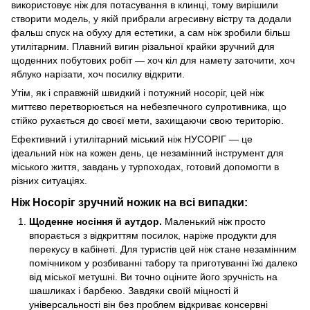
використовує ніж для потасування в клинці, тому вирішили
створити модель, у якій прибрали агресивну вістру та додали
фальш спуск на обуху для естетики, а сам ніж зробили більш
утилітарним. Плавний вигин різальної крайки зручний для
щоденних побутових робіт — хоч кіл для намету заточити, хоч
яблуко нарізати, хоч посилку відкрити.
Утім, як і справжній швидкий і потужний носоріг, цей ніж
миттєво перетворюється на небезпечного супротивника, що
стійко рухається до своєї мети, захищаючи свою територію.
Ефективний і утилітарний міський ніж НУСОРІГ — це
ідеальний ніж на кожен день, це незамінний інструмент для
міського життя, завдань у турпоходах, готовий допомогти в
різних ситуаціях.
Ніж Носоріг зручний ножик на всі випадки:
Щоденне носіння й аутдор.
Маленький ніж просто
впорається з відкриттям посилок, наріже продукти для
перекусу в кабінеті. Для туристів цей ніж стане незамінним
помічником у розбиванні табору та приготуванні їжі далеко
від міської метушні. Ви точно оціните його зручність на
шашликах і барбекю. Завдяки своїй міцності й
універсальності він без проблем відкриває консервні