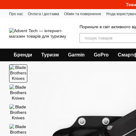
Перейти до основного контенту
Това
Про нас
Оплата і доставка
Обмін та повернення
Угода користувач
Пориньте в світ активного в
Бренди
Туризм
Garmin
GoPro
Смарт