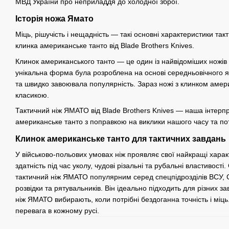
МВД України про неприладдя до холодної зброї.
Історія ножа Ямато
Міць, рішучість і нещадність — такі основні характеристики т
клинка американське танто від Blade Brothers Knives.
Клинок американського танто — це один із найвідоміших ножів
унікальна форма була розроблена на основі середньовічного я
та швидко завоювала популярність. Зараз ножі з клинком амер
класикою.
Тактичний ніж ЯМАТО від Blade Brothers Knives — наша інтерп
американське танто з поправкою на виклики нашого часу та пот
Клинок американське танто для тактичних завдань
У військово-польових умовах ніж проявляє свої найкращі хара
здатність під час уколу, чудові різальні та рубальні властивост
тактичний ніж ЯМАТО популярним серед спецпідрозділів ВСУ, С
розвідки та рятувальників. Він ідеально підходить для різних з
ніж ЯМАТО вибирають, коли потрібні бездоганна точність і мі
перевага в кожному русі.