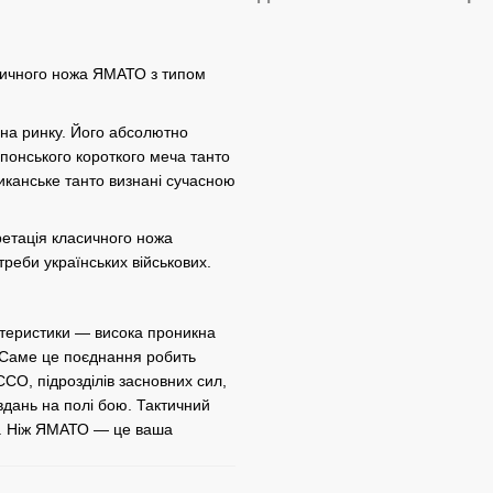
актичного ножа ЯМАТО з типом
 на ринку. Його абсолютно
понського короткого меча танто
иканське танто визнані сучасною
ретація класичного ножа
реби українських військових.
ктеристики — висока проникна
і. Саме це поєднання робить
СО, підрозділів засновних сил,
авдань на полі бою. Тактичний
ць. Ніж ЯМАТО — це ваша