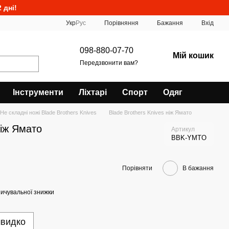
 дні!
Порівняння
Укр
Рус
Бажання
Вхід
098-880-07-70
Мій кошик
Передзвонити вам?
Інструменти
Ліхтарі
Спорт
Одяг
Не складні ножі Blade Brothers Knives
Blade Brothers Knives ніж Ямато
ніж Ямато
Артикул
BBK-YMTO
Порівняти
В бажання
ичувальної знижки
швидко