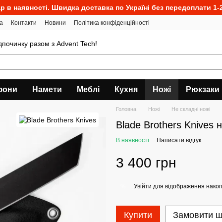
р в наявності. Швидка доставка по Україні без передоплати 1-2
а
Контакти
Новини
Політика конфіденційності
ідпочинку разом з Advent Tech!
фони
Намети
Меблі
Кухня
Ножі
Рюкзаки
Головна
Ножі
Не складні ножі
Blade Brothers Knives 
В наявності
Написати відгук
3 400 грн
Увійти
для відображення накоп
%
Купити
Замовити 