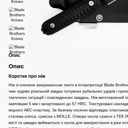
Опис
Опис
Коротке про ніж
Ніж із клинком американське танто в інтерпретації Blade Brothe
чим чудово різальний завдає потужних рубальних ударів і проко
тактичних ситуацій і повсякденних завдань. Ніж виготовлений із
завтовшки 5 мм і загартованої до 57 HRC. Текстуровані накладк
міцного АБС-пластику. За безпеку носіння відповідає пластик
сталева кліпса, сумісна з MOLLE. Отвори чохла сумісні з ТЕК 
місті та швидко виймається з чохла для використання в разі п