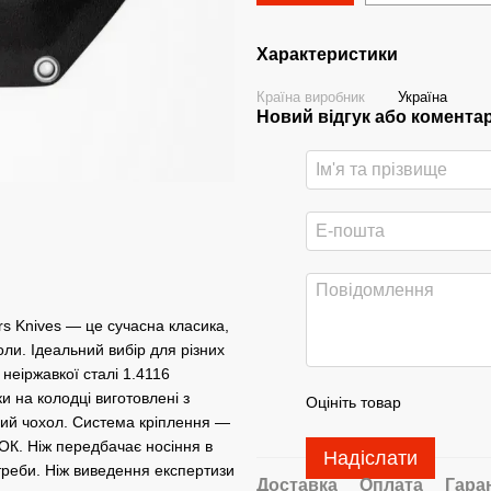
Характеристики
Країна виробник
Україна
Новий відгук або комента
rs Knives — це сучасна класика,
ли. Ідеальний вибір для різних
 неіржавкої сталі 1.4116
и на колодці виготовлені з
Оцініть товар
овий чохол. Система кріплення —
ЛОК. Ніж передбачає носіння в
Надіслати
отреби. Ніж виведення експертизи
Доставка
Оплата
Гара