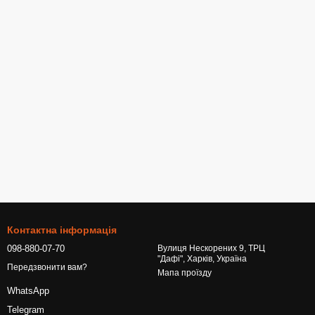
Контактна інформація
098-880-07-70
Вулиця Нескорених 9, ТРЦ
"Дафі", Харків, Україна
Передзвонити вам?
Мапа проїзду
WhatsApp
Telegram