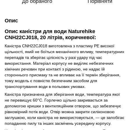
До обраного
Порівняти
Опис
Опис каністри для води Naturehike
CNH22CJ018, 20 літрів, коричневої:
Каністра CNH22CJ018 виготовлена з пластику PE високої
щільності, який не боїться механічного впливу, температурних
перепадів та зберігає цілісність у разі удару під час
використання. Матеріал корпусу не виділяє небезпечних
хімічних речовин при контакті з рідиною, не надає їй
стороннього присмаку та не впливає на її термін зберігання,
тому модель є повністю безпечним засобом для
транспортування води в польових умовах.
Каністра призначена для зберігання води, температура якої
не перевищує 60°C. Горлечко щільно закривається за
допомогою кришки з вентиляційним отвором, що забезпечує
рівномірний потік води. Отвір можна закрити силіконовою
заглушкою, коли каністра не використовується, — це запобігає
попаданню пилу та інших засмічень усередину корпусу.