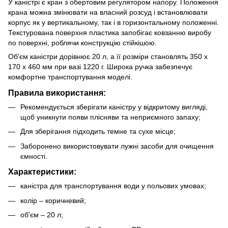
У каністрі є кран з обертовим регулятором напору. Положення
крана можна змінювати на власний розсуд і встановлювати
корпус як у вертикальному, так і в горизонтальному положенні.
Текстурована поверхня пластика запобігає ковзанню виробу
по поверхні, роблячи конструкцію стійкішою.
Об'єм каністри дорівнює 20 л, а її розміри становлять 350 х
170 х 460 мм при вазі 1220 г. Широка ручка забезпечує
комфортне транспортування моделі.
Правила використання:
Рекомендується зберігати каністру у відкритому вигляді,
щоб уникнути появи плісняви та неприємного запаху;
Для зберігання підходить темне та сухе місце;
Заборонено використовувати лужні засоби для очищення
ємності.
Характеристики:
каністра для транспортування води у польових умовах;
колір – коричневий;
об'єм – 20 л;