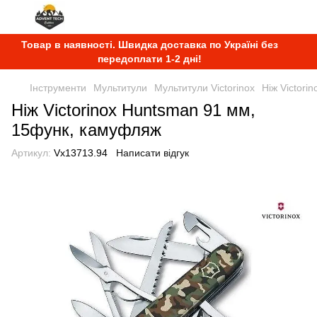
Товар в наявності. Швидка доставка по Україні без
передоплати 1-2 дні!
Інструменти
Мультитули
Мультитули Victorinox
Ніж Victor
Ніж Victorinox Huntsman 91 мм,
15функ, камуфляж
Артикул:
Vx13713.94
Написати відгук