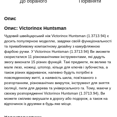
До обраного
Порівняти
Опис
Опис: Victorinox Huntsman
Чудовий швейцарський ніж Victorinox Huntsman (1.3713.94) є
досить популярною моделлю, завдяки своїй функціональності
та привабливому компактному дизайну з камуфляжною
фарбою ручки. У Victorinox Huntsman (1.3713.94) Ви зможете
скористатися 11 різноманітними інструментами, які дадуть
змогу виконати 15 різних функцій. Такі предмети, як велике та
мале лезо, ножиці, штопор, кільце для ключів і зубочистка, а
також різних відкривачок, напевно будуть потрібні в
повсякденному житті, а наявність шила, пов'язаного з
розгортанням, різноманітних викруток, інструмент для зняття
ізоляції, пили для дерева та універсального га. Тому, маючи у
своєму розпорядженні Victorinox Huntsman (1.3713.94), Ви
можете сміливо вирушати в дорогу або подорож, а також на
відпочинок із друзями в будь-яке місце.