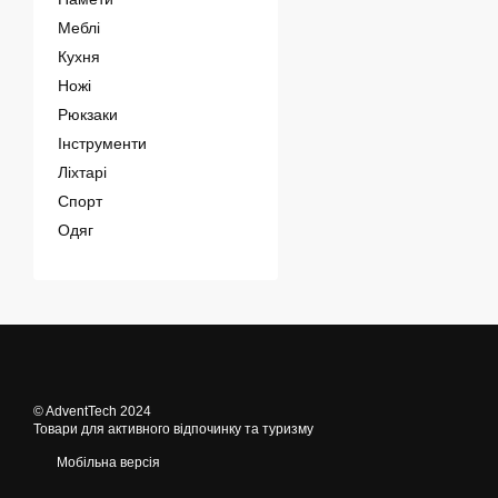
Меблі
Кухня
Ножі
Рюкзаки
Інструменти
Ліхтарі
Спорт
Одяг
© AdventTech 2024
Товари для активного відпочинку та туризму
Мобільна версія