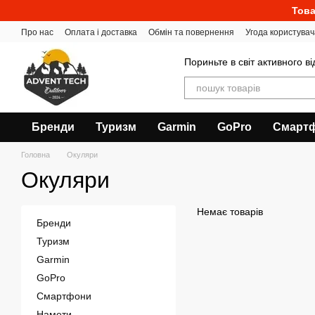
Перейти до основного контенту
Това
Про нас
Оплата і доставка
Обмін та повернення
Угода користувач
Пориньте в світ активного в
Бренди
Туризм
Garmin
GoPro
Смарт
Головна
Окуляри
Окуляри
Немає товарів
Бренди
Туризм
Garmin
GoPro
Смартфони
Намети