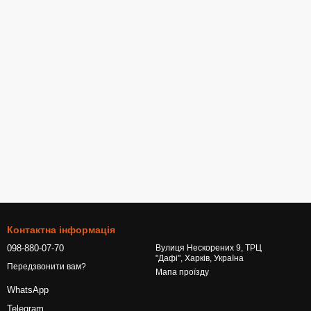
Контактна інформація
098-880-07-70
Вулиця Нескорених 9, ТРЦ
"Дафі", Харків, Україна
Передзвонити вам?
Мапа проїзду
WhatsApp
Telegram