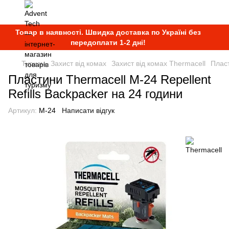
Товар в наявності. Швидка доставка по Україні без
передоплати 1-2 дні!
Туризм
Захист від комах
Захист від комах Thermacell
Пласт
Пластини Thermacell M-24 Repellent
Refills Backpacker на 24 години
Артикул:
M-24
Написати відгук