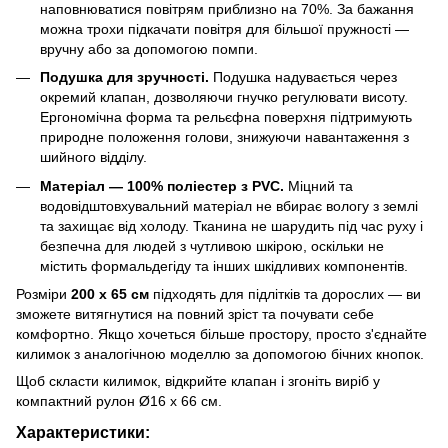
наповнюватися повітрям приблизно на 70%. За бажання
можна трохи підкачати повітря для більшої пружності —
вручну або за допомогою помпи.
Подушка для зручності.
Подушка надувається через
окремий клапан, дозволяючи гнучко регулювати висоту.
Ергономічна форма та рельєфна поверхня підтримують
природне положення голови, знижуючи навантаження з
шийного відділу.
Матеріал — 100% поліестер з PVC.
Міцний та
водовідштовхувальний матеріал не вбирає вологу з землі
та захищає від холоду. Тканина не шарудить під час руху і
безпечна для людей з чутливою шкірою, оскільки не
містить формальдегіду та інших шкідливих компонентів.
Розміри
200 х 65 см
підходять для підлітків та дорослих — ви
зможете витягнутися на повний зріст та почувати себе
комфортно. Якщо хочеться більше простору, просто з'єднайте
килимок з аналогічною моделлю за допомогою бічних кнопок.
Щоб скласти килимок, відкрийте клапан і згоніть виріб у
компактний рулон Ø16 х 66 см.
Характеристики: