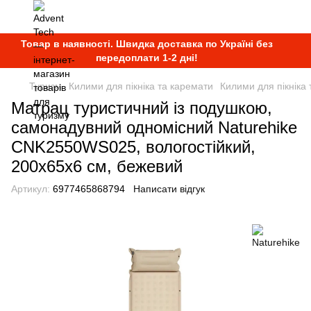
Товар в наявності. Швидка доставка по Україні без
передоплати 1-2 дні!
Туризм
Килими для пікніка та каремати
Килими для пікніка 
Матрац туристичний із подушкою,
самонадувний одномісний Naturehike
CNK2550WS025, вологостійкий,
200х65х6 см, бежевий
Артикул:
6977465868794
Написати відгук