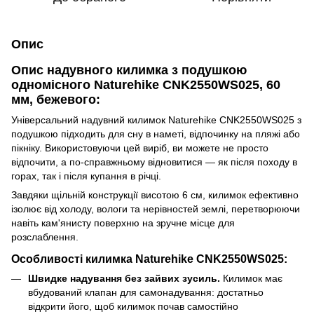
Опис
Опис надувного килимка з подушкою
одномісного Naturehike CNK2550WS025, 60
мм, бежевого:
Універсальний надувний килимок Naturehike CNK2550WS025 з
подушкою підходить для сну в наметі, відпочинку на пляжі або
пікніку. Використовуючи цей виріб, ви можете не просто
відпочити, а по-справжньому відновитися — як після походу в
горах, так і після купання в річці.
Завдяки щільній конструкції висотою 6 см, килимок ефективно
ізолює від холоду, вологи та нерівностей землі, перетворюючи
навіть кам'янисту поверхню на зручне місце для
розслаблення.
Особливості килимка Naturehike CNK2550WS025:
Швидке надування без зайвих зусиль.
Килимок має
вбудований клапан для самонадування: достатньо
відкрити його, щоб килимок почав самостійно