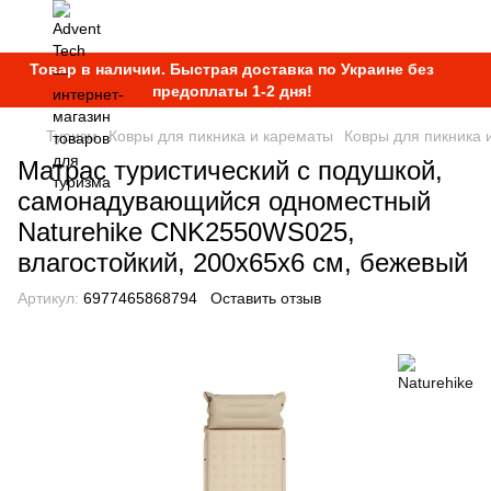
Товар в наличии. Быстрая доставка по Украине без
предоплаты 1-2 дня!
Туризм
Ковры для пикника и карематы
Ковры для пикника 
Матрас туристический с подушкой,
самонадувающийся одноместный
Naturehike CNK2550WS025,
влагостойкий, 200х65х6 см, бежевый
Артикул:
6977465868794
Оставить отзыв