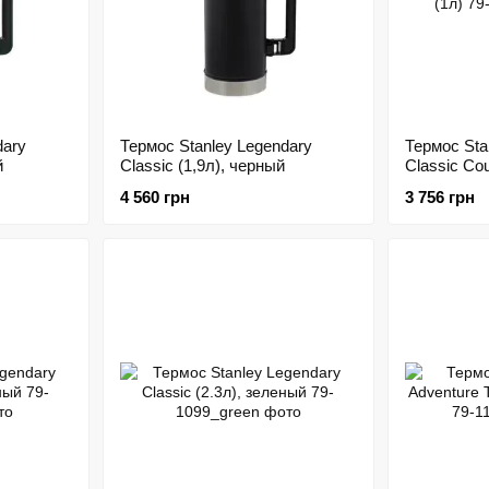
dary
Термос Stanley Legendary
Термос Sta
й
Classic (1,9л), черный
Classic Co
Oak (1л)
4 560 грн
3 756 грн