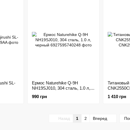
ushi SL-
Ермос Naturehike Q-9H
Титановый 
NH19SJ010, 304 сталь, 1.0 л,
CNK2550CF
черный
990 грн
1 410 грн
Назад
1
2
Вперед
По