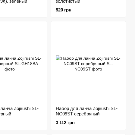
59л), зеленый
золотистый
920 грн
ланча Zojirushi SL-
Набор для ланча Zojirushi SL-
ерный
NC09ST серебряный
3 112 грн