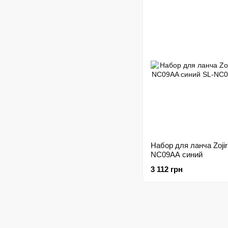
Набор для ланча Zojir
NC09AA синий
3 112 грн