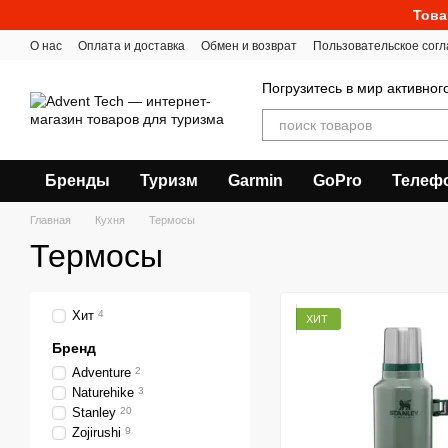
Перейти к основному контенту
Това
О нас
Оплата и доставка
Обмен и возврат
Пользовательское сог
Погрузитесь в мир активног
Бренды
Туризм
Garmin
GoPro
Телеф
Главная
Кухня
Термосы
Термосы
Хит
4
ХИТ
Бренд
Adventure
2
Naturehike
3
Stanley
20
Zojirushi
9