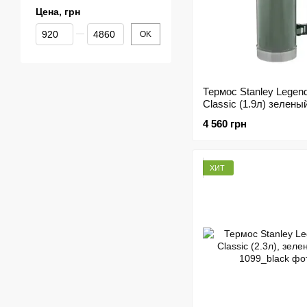
Цена, грн
От Цена, грн
До Цена, грн
OK
Термос Stanley Legen
Classic (1.9л) зелены
4 560 грн
ХИТ