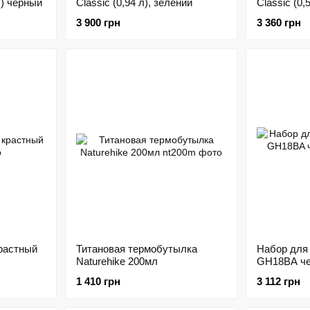
л) черный
Classic (0,94 л), зелений
Classic (0,
3 900 грн
3 360 грн
крастный
Титановая термобутылка
Набор для 
Naturehike 200мл
GH18BA ч
1 410 грн
3 112 грн