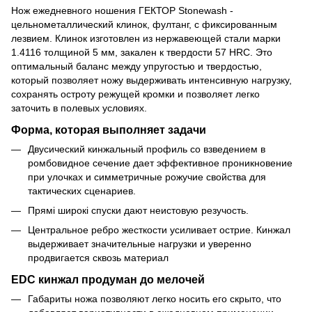
Нож ежедневного ношения ГЕКТОР Stonewash -
цельнометаллический клинок, фултанг, с фиксированным
лезвием. Клинок изготовлен из нержавеющей стали марки
1.4116 толщиной 5 мм, закален к твердости 57 HRC. Это
оптимальный баланс между упругостью и твердостью,
который позволяет ножу выдерживать интенсивную нагрузку,
сохранять остроту режущей кромки и позволяет легко
заточить в полевых условиях.
Форма, которая выполняет задачи
Двусический кинжальный профиль со взведением в
ромбовидное сечение дает эффективное проникновение
при улочках и симметричные рожучие свойства для
тактических сценариев.
Прямі широкі спуски дают неистовую резучость.
Центральное ребро жесткости усиливает острие. Кинжал
выдерживает значительные нагрузки и уверенно
продвигается сквозь материал
EDC кинжал продуман до мелочей
Габариты ножа позволяют легко носить его скрыто, что