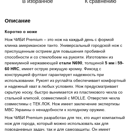
В избранное
К сравнению
Описание
Коротко о ноже
Нож ЧИБИ Premium – это нож на каждый день с формой
клинка американское танто. Универсальный городской нож с
приспущенным острием для повышения пробивной
способности и со стеклобоем на рукояти. Изготовлен из
премиумной нержавеющей
стали N690
, толщиной
5 мм
і
59-
60 HRC
, имеет острую режущую кромку. Фиксед с
конструкцией фултанг гарантирует надежность при
использовании. Рукоят из руглайта обеспечивает комфортный
и надежный хват в любых условиях. Нож предусматривает
скрытую носку, быстро вынимается из пластикового чехла со
стальной клипсой, совместимой с MOLLE. Отверстия чехла
совместимы с ТЕК ЛОК. Нож имеет заключение экспертизы
МВС Украины о ненадобности к холодному оружию.
Нож ЧИБИ Premium разработан для тех, кто ищет компактный
нож для города, который можно использовать как для
повседневных задач, так и для самозащиты. Он имеет