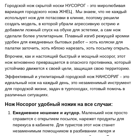
Городской нож скрытой носки НУСОРОГ - это миролюбивая
вариация городского ножа ЖНЕЦ . Мы знаем, что не каждый
использует нож для потасовки в клинке, поэтому решили
создать модель, в которой убрали агрессивную острию и
добавили ложный спуск на обухе для эстетики, а сам нож
сделали более утилитарным. Плавный изгиб режущей кромки
удобен для ежедневных бытовых работ – хоть коляски для
палатки заточить, хоть яблоко нарезать, хоть посылку открыть.
Впрочем, как и настоящий быстрый и мощный носорог, этот
нож мгновенно превращается в опасного противника, который
устойчиво движется к своей цели, защищая свою территорию.
Эффективный и утилитарный городской нож НАНСОРИГ - это
идеальный нож на каждый день, это незаменимый инструмент
для городской жизни, задач в турпоходах, готовый помочь в
различных ситуациях.
Нож Носорог удобный ножик на все случаи:
Ежедневное ношение и аутдор.
Маленький нож просто
справится с открытием посылок, нарежет продукты для
перекуса в кабинете. Для туристов этот нож станет
незаменимым помощником в разбивании лагеря и