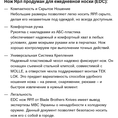
Нож Ярл продуман для ежедневной носки (EDC):
Компактность и Скрытое Ношение
Небольшие размеры позволяют легко носить ЯРЛ скрыто,
делая его незаметным под одеждой, но всегда доступным.
Комфортная ручка
Рукоятка с накладками из АБС-пластика
обеспечивает надежный и комфортный хват в любых
условиях, даже мокрыми руками или в перчатках. Нож
хорошо контролируем при выполнении точных действий.
Универсальная Система Крепления
Надежный пластиковый чехол надежно фиксирует нож. Он
оснащен съемной стальной клипсой, совместимой с
MOLLE, а отверстия чехла поддерживают монтаж TEK
LOK. Это придает вариативность способов удобного
ношения ножа – на ремне, снаряжении, рюкзаке – и
быстрое извлечение в нужный момент.
Легальность
EDC нож ЯРЛ от Blade Brothers Knives имеет вывод
экспертизы МВС Украины о ненадобности к холодному
оружию. Данный документ позволяет безопасно носить
нож его с собой в городе.