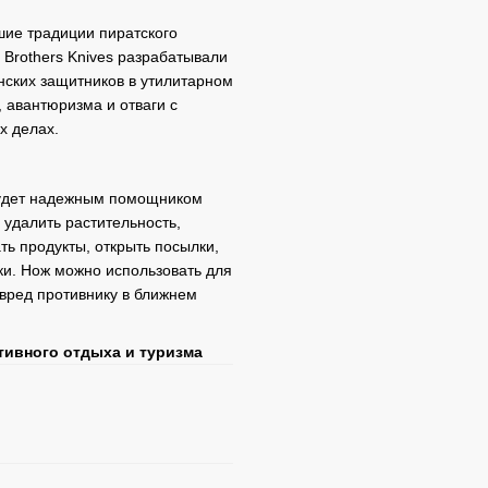
ие традиции пиратского
Brothers Knives разрабатывали
инских защитников в утилитарном
, авантюризма и отваги с
х делах.
будет надежным помощником
 удалить растительность,
ть продукты, открыть посылки,
ки. Нож можно использовать для
вред противнику в ближнем
ктивного отдыха и туризма