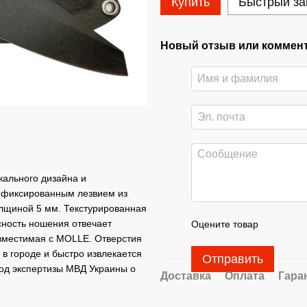
Купить
Быстрый за
Новый отзыв или коммен
кального дизайна и
 фиксированным лезвием из
олщиной 5 мм. Текстурированная
сность ношения отвечает
Оцените товар
овместимая с MOLLE. Отверстия
в городе и быстро извлекается
Отправить
вод экспертизы МВД Украины о
Доставка
Оплата
Гара