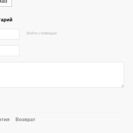
каз
тарий
Войти с помощью
нтия
Возврат