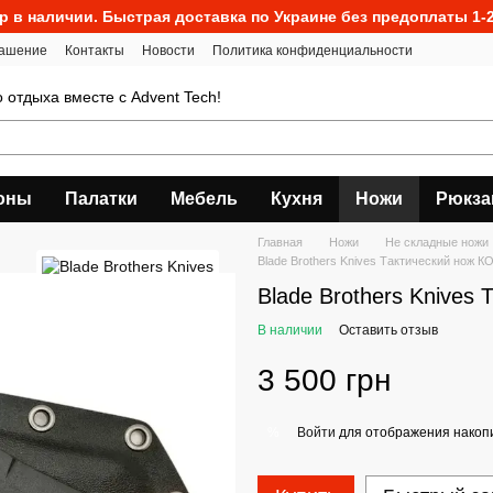
р в наличии. Быстрая доставка по Украине без предоплаты 1-2
лашение
Контакты
Новости
Политика конфиденциальности
о отдыха вместе с Advent Tech!
оны
Палатки
Мебель
Кухня
Ножи
Рюкза
Главная
Ножи
Не складные ножи
Blade Brothers Knives Тактический нож 
Blade Brothers Knives
В наличии
Оставить отзыв
3 500 грн
Войти
для отображения накопи
%