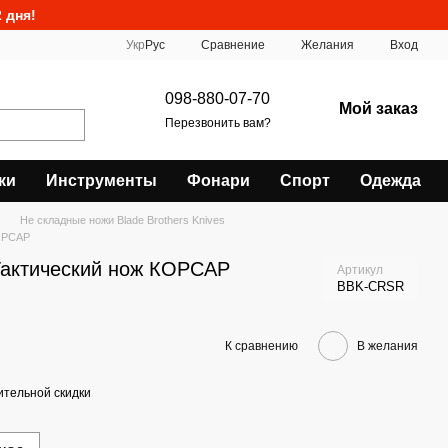
 дня!
Сравнение
Укр
Рус
Желания
Вход
098-880-07-70
Мой заказ
Перезвонить вам?
ки
Инструменты
Фонари
Спорт
Одежда
Не складные ножи Blade Brothers Knives
КОРСАР
 Тактический нож КОРСАР
Артикул
BBK-CRSR
К сравнению
В желания
тельной скидки