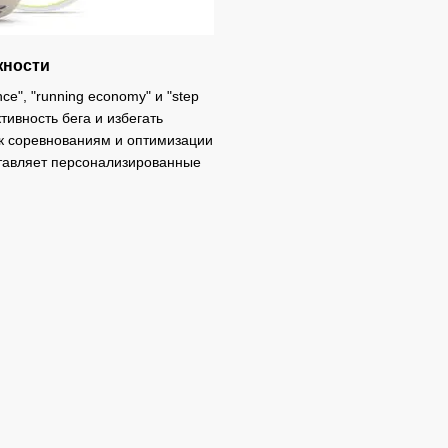
жности
e", "running economy" и "step
тивность бега и избегать
 к соревнованиям и оптимизации
ставляет персонализированные