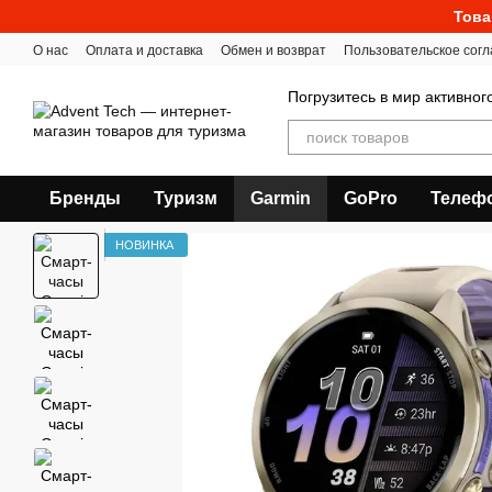
Перейти к основному контенту
Това
О нас
Оплата и доставка
Обмен и возврат
Пользовательское сог
Погрузитесь в мир активног
Бренды
Туризм
Garmin
GoPro
Телеф
НОВИНКА