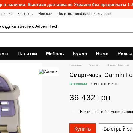
р в наличии. Быстрая доставка по Украине без предоплаты 1-2
лашение
Контакты
Новости
Политика конфиденциальности
о отдыха вместе с Advent Tech!
оны
Палатки
Мебель
Кухня
Ножи
Рюкза
Главная
Garmin
Garmin Garmin
Смарт-часы Garmin For
В наличии
Оставить отзыв
36 432 грн
Войти
для отображения накопи
%
Купить
Быстрый за