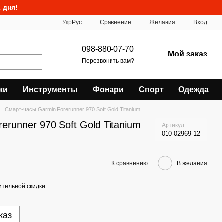
 дня!
Сравнение
Укр
Рус
Желания
Вход
098-880-07-70
Мой заказ
Перезвонить вам?
ки
Инструменты
Фонари
Спорт
Одежда
Смарт-часы Garmin Forerunner 970 Soft Gold Titanium
erunner 970 Soft Gold Titanium
Артикул
010-02969-12
К сравнению
В желания
тельной скидки
каз