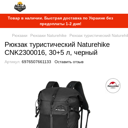
Товар в наличии. Быстрая доставка по Украине без
предоплаты 1-2 дня!
Рюкзаки
Рюкзаки Naturehike
Рюкзак туристический Natureh
Рюкзак туристический Naturehike
CNK2300016, 30+5 л, черный
Артикул:
6976507661133
Оставить отзыв