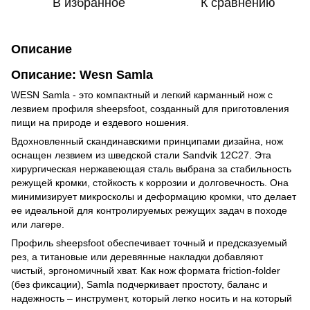
В избранное
К сравнению
Описание
Описание: Wesn Samla
WESN Samla - это компактный и легкий карманный нож с
лезвием профиля sheepsfoot, созданный для приготовления
пищи на природе и ездевого ношения.
Вдохновленный скандинавскими принципами дизайна, нож
оснащен лезвием из шведской стали Sandvik 12C27. Эта
хирургическая нержавеющая сталь выбрана за стабильность
режущей кромки, стойкость к коррозии и долговечность. Она
минимизирует микросколы и деформацию кромки, что делает
ее идеальной для контролируемых режущих задач в походе
или лагере.
Профиль sheepsfoot обеспечивает точный и предсказуемый
рез, а титановые или деревянные накладки добавляют
чистый, эргономичный хват. Как нож формата friction-folder
(без фиксации), Samla подчеркивает простоту, баланс и
надежность – инструмент, который легко носить и на который